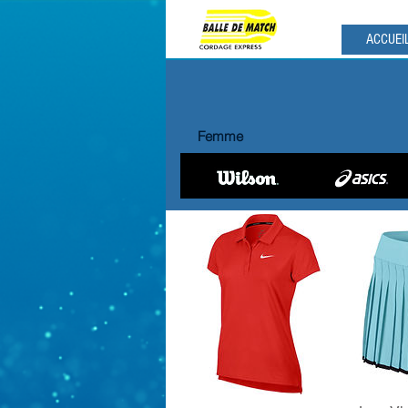
ACCUEI
Femme