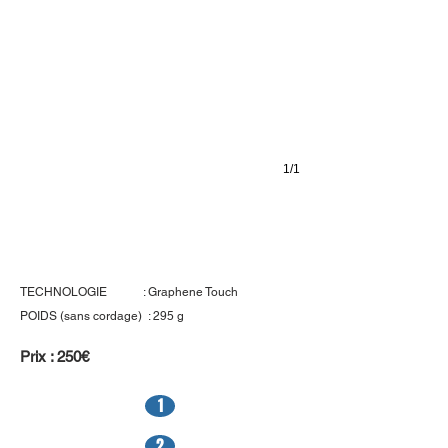
1/1
Head MXG5
TECHNOLOGIE : Graphene Touch
POIDS (sans cordage) : 295 g
Prix : 250€
1
2