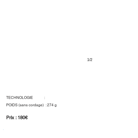
1/2
Wilson Blade 101L
TECHNOLOGIE :
POIDS (sans cordage) : 274 g
Prix : 180€