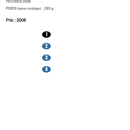
TECHNOLOGIE :
POIDS (sans cordage) : 285 g
Prix : 200€
1
2
3
4