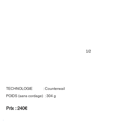
1/2
Wilson Blade 98 16/19
TECHNOLOGIE : Counterwail
POIDS (sans cordage) : 304 g
Prix : 240€