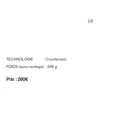
1/2
Wilson Blade 104 SW
TECHNOLOGIE : Counterwail
POIDS (sans cordage) : 306 g
Prix : 260€